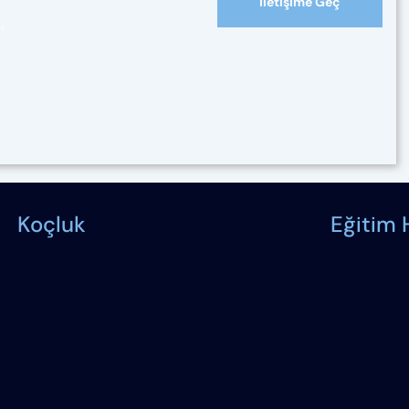
İletişime Geç
.
Koçluk
Eğitim 